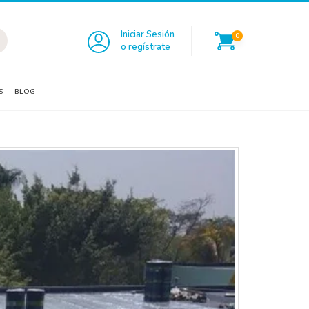
Iniciar Sesión
0
o regístrate
S
BLOG